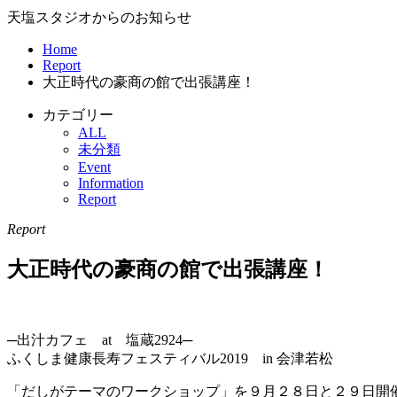
天塩スタジオからのお知らせ
Home
Report
大正時代の豪商の館で出張講座！
カテゴリー
ALL
未分類
Event
Information
Report
Report
大正時代の豪商の館で出張講座！
─出汁カフェ at 塩蔵2924─
ふくしま健康長寿フェスティバル2019 in 会津若松
「だしがテーマのワークショップ」を９月２８日と２９日開