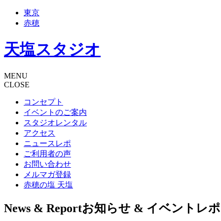
東京
赤穂
天塩スタジオ
MENU
CLOSE
コンセプト
イベントのご案内
スタジオレンタル
アクセス
ニュースレポ
ご利用者の声
お問い合わせ
メルマガ登録
赤穂の塩 天塩
News & Report
お知らせ & イベントレ