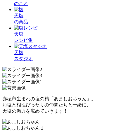
のこと
天塩
の商品
天塩
レシピ集
天塩
スタジオ
赤穂市生まれの塩の精「あましおちゃん」。
お塩と相性ぴったりの仲間たちと一緒に、
天塩の魅力を広めていきます！