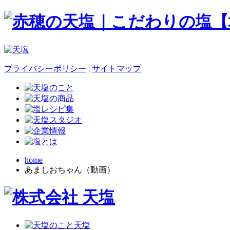
プライバシーポリシー
|
サイトマップ
home
あましおちゃん（動画）
天塩