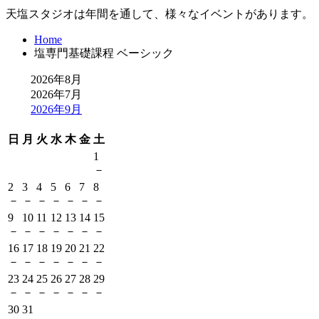
天塩スタジオは年間を通して、様々なイベントがあります。
Home
塩専門基礎課程 ベーシック
2026年8月
2026年7月
2026年9月
日
月
火
水
木
金
土
1
－
2
3
4
5
6
7
8
－
－
－
－
－
－
－
9
10
11
12
13
14
15
－
－
－
－
－
－
－
16
17
18
19
20
21
22
－
－
－
－
－
－
－
23
24
25
26
27
28
29
－
－
－
－
－
－
－
30
31