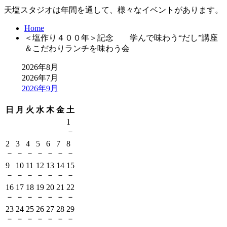
天塩スタジオは年間を通して、様々なイベントがあります。
Home
＜塩作り４００年＞記念 学んで味わう“だし”講座
＆こだわりランチを味わう会
2026年8月
2026年7月
2026年9月
日
月
火
水
木
金
土
1
－
2
3
4
5
6
7
8
－
－
－
－
－
－
－
9
10
11
12
13
14
15
－
－
－
－
－
－
－
16
17
18
19
20
21
22
－
－
－
－
－
－
－
23
24
25
26
27
28
29
－
－
－
－
－
－
－