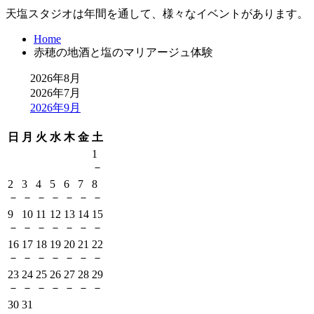
天塩スタジオは年間を通して、様々なイベントがあります。
Home
赤穂の地酒と塩のマリアージュ体験
2026年8月
2026年7月
2026年9月
日
月
火
水
木
金
土
1
－
2
3
4
5
6
7
8
－
－
－
－
－
－
－
9
10
11
12
13
14
15
－
－
－
－
－
－
－
16
17
18
19
20
21
22
－
－
－
－
－
－
－
23
24
25
26
27
28
29
－
－
－
－
－
－
－
30
31