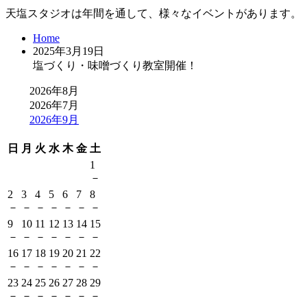
天塩スタジオは年間を通して、様々なイベントがあります。
Home
2025年3月19日
塩づくり・味噌づくり教室開催！
2026年8月
2026年7月
2026年9月
日
月
火
水
木
金
土
1
－
2
3
4
5
6
7
8
－
－
－
－
－
－
－
9
10
11
12
13
14
15
－
－
－
－
－
－
－
16
17
18
19
20
21
22
－
－
－
－
－
－
－
23
24
25
26
27
28
29
－
－
－
－
－
－
－