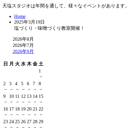
天塩スタジオは年間を通して、様々なイベントがあります。
Home
2025年3月19日
塩づくり・味噌づくり教室開催！
2026年8月
2026年7月
2026年9月
日
月
火
水
木
金
土
1
－
2
3
4
5
6
7
8
－
－
－
－
－
－
－
9
10
11
12
13
14
15
－
－
－
－
－
－
－
16
17
18
19
20
21
22
－
－
－
－
－
－
－
23
24
25
26
27
28
29
－
－
－
－
－
－
－