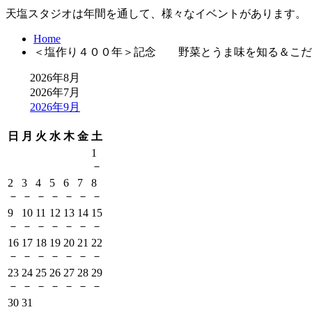
天塩スタジオは年間を通して、様々なイベントがあります。
Home
＜塩作り４００年＞記念 野菜とうま味を知る＆こだ
2026年8月
2026年7月
2026年9月
日
月
火
水
木
金
土
1
－
2
3
4
5
6
7
8
－
－
－
－
－
－
－
9
10
11
12
13
14
15
－
－
－
－
－
－
－
16
17
18
19
20
21
22
－
－
－
－
－
－
－
23
24
25
26
27
28
29
－
－
－
－
－
－
－
30
31