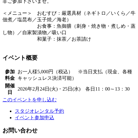
非ご参加下さいませ。
＜メニュー＞ おむすび：厳選具材（ネギトロ／いくら／牛
佃煮／塩昆布／玉子焼／海老）
お食事：魚御膳（刺身・焼き物・煮しめ・蒸
し物）／自家製漬物／吸い口
和菓子：抹茶／お茶請け
イベント概要
参加
お一人様5,000円（税込） ※当日支払（現金、各種
料金
キャッシュレス決済可能）
開催
2026年2月24日(火)・25日(水) 各日11：00～13：30
日
このイベントを申し込む
スタジオレンタル予約
イベント参加申込
お問い合わせ