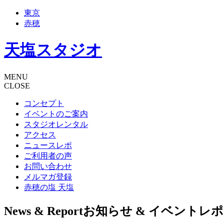
東京
赤穂
天塩スタジオ
MENU
CLOSE
コンセプト
イベントのご案内
スタジオレンタル
アクセス
ニュースレポ
ご利用者の声
お問い合わせ
メルマガ登録
赤穂の塩 天塩
News & Report
お知らせ & イベントレ