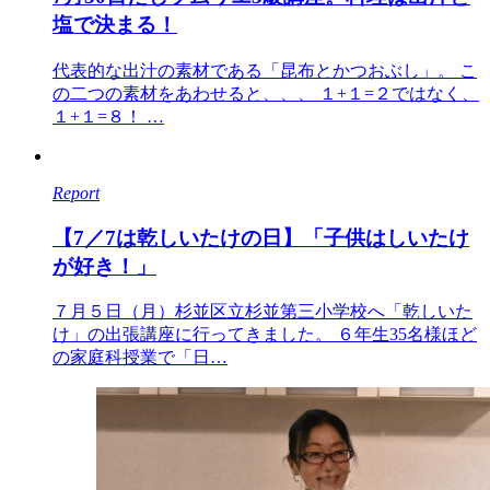
塩で決まる！
代表的な出汁の素材である「昆布とかつおぶし」。 こ
の二つの素材をあわせると、、、 １+１=２ではなく、
１+１=８！ …
Report
【7／7は乾しいたけの日】「子供はしいたけ
が好き！」
７月５日（月）杉並区立杉並第三小学校へ「乾しいた
け」の出張講座に行ってきました。 ６年生35名様ほど
の家庭科授業で「日…