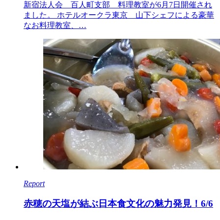
新宿法人会 百人町支部 料理教室が6月7日開催され
ました。 ホテルオークラ東京 山下シェフによる豪華
なお料理教室、…
Report
赤穂の天塩が結ぶ日本食文化の魅力発見！6/6