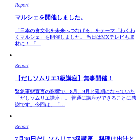
Report
マルシェを開催しました。
「日本の食文化を未来へつなげる」をテーマ「わくわ
くマルシェ」を開催しました。 当日はMXテレビも取
材に！ 「…
Report
【だしソムリエ3級講座】無事開催！
緊急事態宣言の影響で、8月、9月と延期になっていた
「だしソムリエ講座」。 普通に講座ができることに感
謝です。今回は、「…
Report
7月30日だしソムリエ3級講座。料理は出汁と