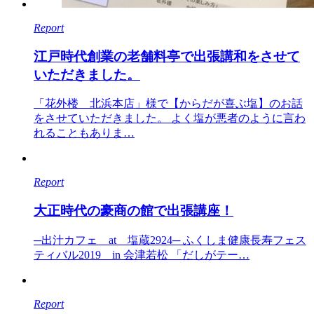
Report
江戸時代創業の老舗料亭で出張講和をさせて
いただきました。
「花外楼 北浜本店」様で【からだが喜ぶ塩】のお話
をさせていただきました。 よく塩が悪者のように言わ
れることもありま…
Report
大正時代の豪商の館で出張講座！
─出汁カフェ at 塩蔵2924─ ふくしま健康長寿フェス
ティバル2019 in 会津若松 「だしがテー…
Report