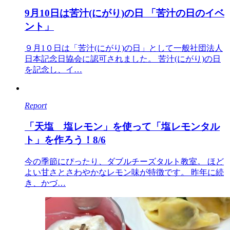
9月10日は苦汁(にがり)の日 「苦汁の日のイベ
ント」
９月1０日は「苦汁(にがり)の日」として一般社団法人
日本記念日協会に認可されました。 苦汁(にがり)の日
を記念し、イ…
Report
「天塩 塩レモン」を使って「塩レモンタル
ト」を作ろう！8/6
今の季節にぴったり、ダブルチーズタルト教室。 ほど
よい甘さとさわやかなレモン味が特徴です。 昨年に続
き、かづ…