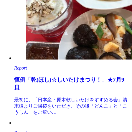
Report
恒例「乾(ほし)☆しいたけまつり！」★7月9
日
最初に、「日本産・原木乾しいたけをすすめる会」清
末様よりご挨拶をいただき、その後「どんこ」と「こ
うしん」をご覧い…