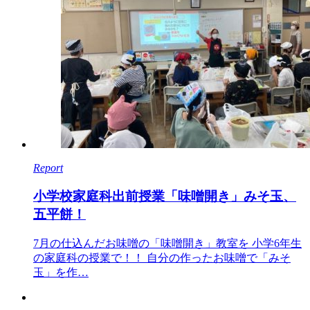
Report
小学校家庭科出前授業「味噌開き」みそ玉、
五平餅！
7月の仕込んだお味噌の「味噌開き」教室を 小学6年生
の家庭科の授業で！！ 自分の作ったお味噌で「みそ
玉」を作…