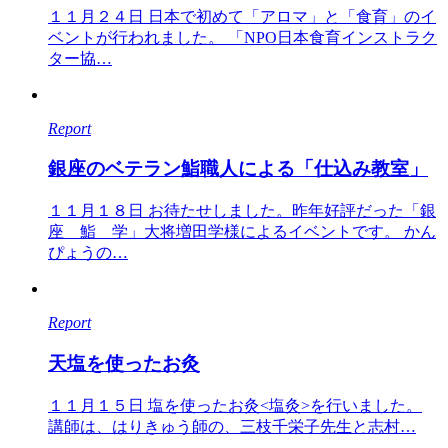
１１月２４日 日本で初めて「アロマ」と「食育」のイ
ベントが行われました。 「NPO日本食育インストラク
ター協…
Report
銀座のベテラン鮨職人による「仕込み教室」
１１月１８日 お待たせしました。昨年好評だった「銀
座 鮨 学」大将増田学様によるイベントです。 かん
ぴょうの…
Report
天塩を使ったお灸
１１月１５日 塩を使ったお灸<塩灸>を行いました。
講師は、はりきゅう師の、三枝千栄子先生と志村…