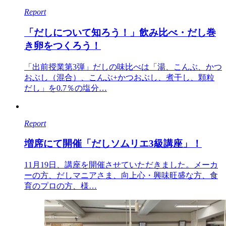
Report
「だしについて知ろう！」飲み比べ・だし巻
き卵をつくろう！
「出前授業第3弾」だしの味比べは「湯、こんぶ、かつ
おぶし（混合）、こんぶ+かつおぶし、煮干し、顆粒
だし」を0.7％の塩分…
Report
増席にて開催「だしソムリエ3級講座」！
11月19日、講座を開催させていただきました。メーカ
ーの方、だしマニアさま、向上心・興味旺盛な方、食
育のプロの方、様…