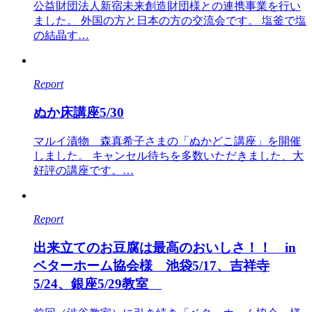
公益財団法人新宿未来創造財団様との連携事業を行い
ました。 外国の方と日本の方の交流会です。 塩釜で塩
の結晶す…
Report
ぬか床講座5/30
マルイ漬物 森真希子さまの「ぬかどこ講座」を開催
しました。 キャンセル待ちを多数いただきました、大
好評の講座です。…
Report
出来立てのお豆腐は最高のおいしさ！！ in
ベターホーム協会様 池袋5/17、吉祥寺
5/24、銀座5/29教室