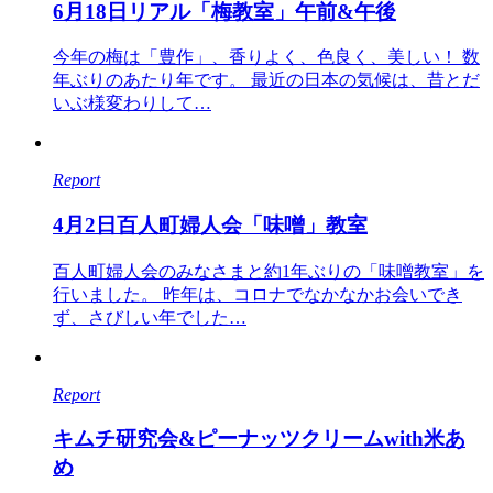
6月18日リアル「梅教室」午前&午後
今年の梅は「豊作」、香りよく、色良く、美しい！ 数
年ぶりのあたり年です。 最近の日本の気候は、昔とだ
いぶ様変わりして…
Report
4月2日百人町婦人会「味噌」教室
百人町婦人会のみなさまと約1年ぶりの「味噌教室」を
行いました。 昨年は、コロナでなかなかお会いでき
ず、さびしい年でした…
Report
キムチ研究会&ピーナッツクリームwith米あ
め