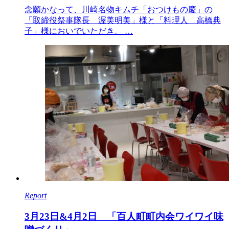
念願かなって、川崎名物キムチ「おつけもの慶」の
「取締役祭事隊長 渥美明美」様と「料理人 高橋典
子」様においでいただき、 …
Report
3月23日&4月2日 「百人町町内会ワイワイ味