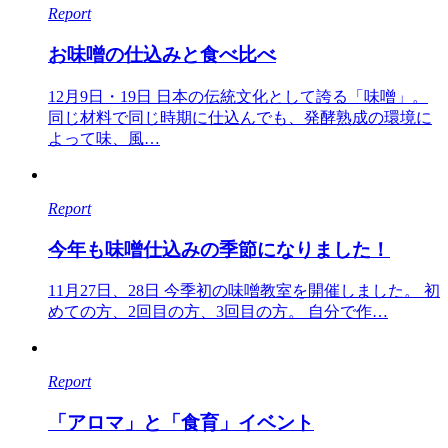
Report
お味噌の仕込みと食べ比べ
12月9日・19日 日本の伝統文化として誇る「味噌」。
同じ材料で同じ時期に仕込んでも、発酵熟成の環境に
よって味、風…
Report
今年も味噌仕込みの季節になりました！
11月27日、28日 今季初の味噌教室を開催しました。 初
めての方、2回目の方、3回目の方。 自分で作…
Report
「アロマ」と「食育」イベント