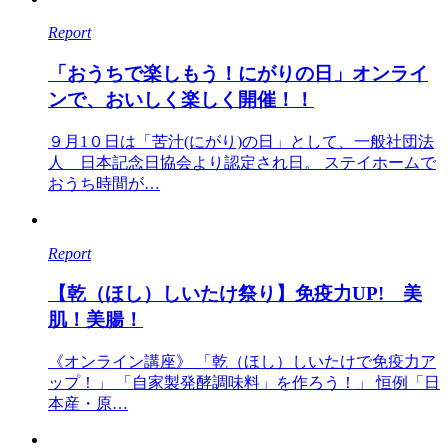
Report
「おうちで楽しもう！にがりの日」 オンライ
ンで、おいしく楽しく開催！！
９月1０日は「苦汁(にがり)の日」として、一般社団法
人 日本記念日協会より認定され日。 ステイホームで
おうち時間が…
Report
【乾（ほし）しいたけ祭り】免疫力UP! 美
肌！美腸！
《オンライン講座》 「乾（ほし）しいたけで免疫力ア
ップ！」 「自家製発酵調味料」を作ろう！」 恒例「日
本産・原…