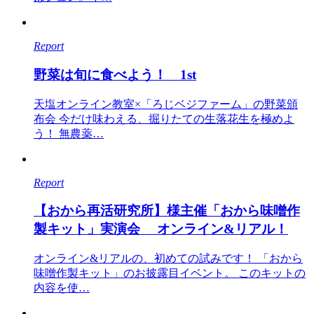
Report
野菜は旬に食べよう！ 1st
天塩オンライン教室×「ろじベジファーム」の野菜頒
布会 今だけ味わえる、掘りたての生落花生を極めよ
う！ 無農薬…
Report
【おから再活研究所】様主催「おから味噌作
製キット」実演会 オンライン&リアル！
オンライン&リアルの、初めての試みです！ 「おから
味噌作製キット」のお披露目イベント。 このキットの
内容を使…