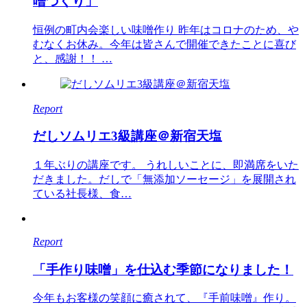
噌づくり」
恒例の町内会楽しい味噌作り 昨年はコロナのため、や
むなくお休み。今年は皆さんで開催できたことに喜び
と、感謝！！ …
Report
だしソムリエ3級講座＠新宿天塩
１年ぶりの講座です。 うれしいことに、即満席をいた
だきました。だしで「無添加ソーセージ」を展開され
ている社長様、食…
Report
「手作り味噌」を仕込む季節になりました！
今年もお客様の笑顔に癒されて、『手前味噌』作り。