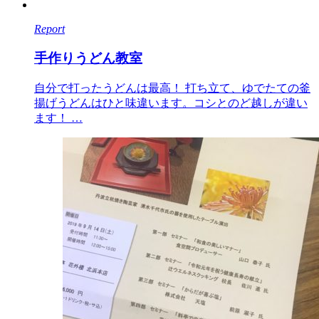
Report
手作りうどん教室
自分で打ったうどんは最高！ 打ち立て、ゆでたての釜
揚げうどんはひと味違います。コシとのど越しが違い
ます！ …