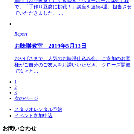
前回（渋谷教室）に引き続き「ベターホーム協会」様
で、「手作り豆腐に挑戦！」講座を連続4週、担当させ
ていただきました。 …
Report
お味噌教室 2019年5月13日
おかげさまで、人気のお味噌仕込み会。 ご参加のお客
様がご自分のご友人をお誘いいただき、 クローズ開催
で次々と…
1
2
3
次のページ
スタジオレンタル予約
イベント参加申込
お問い合わせ