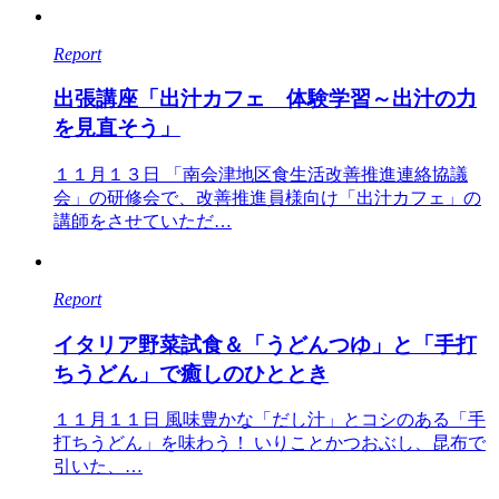
Report
出張講座「出汁カフェ 体験学習～出汁の力
を見直そう」
１１月１３日 「南会津地区食生活改善推進連絡協議
会」の研修会で、改善推進員様向け「出汁カフェ」の
講師をさせていただ…
Report
イタリア野菜試食＆「うどんつゆ」と「手打
ちうどん」で癒しのひととき
１１月１１日 風味豊かな「だし汁」とコシのある「手
打ちうどん」を味わう！ いりことかつおぶし、昆布で
引いた、…