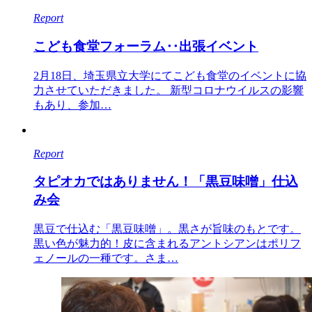
Report
こども食堂フォーラム‥出張イベント
2月18日、埼玉県立大学にてこども食堂のイベントに協
力させていただきました。 新型コロナウイルスの影響
もあり、参加…
Report
タピオカではありません！「黒豆味噌」仕込
み会
黒豆で仕込む「黒豆味噌」。黒さが旨味のもとです。
黒い色が魅力的！皮に含まれるアントシアンはポリフ
ェノールの一種です。さま…