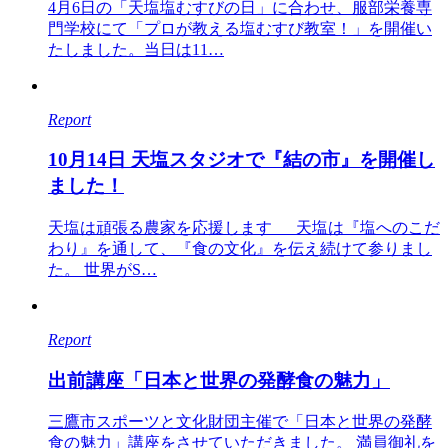
4月6日の「天塩塩むすびの日」に合わせ、服部栄養専
門学校にて「プロが教える塩むすび教室！」を開催い
たしました。当日は11…
Report
10月14日 天塩スタジオで『結の市』を開催し
ました！
天塩は頑張る農家を応援します 天塩は『塩へのこだ
わり』を通して、『食の文化』を伝え続けて参りまし
た。 世界がS…
Report
出前講座「日本と世界の発酵食の魅力」
三鷹市スポーツと文化財団主催で「日本と世界の発酵
食の魅力」講座をさせていただきました。 満員御礼を