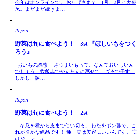
今年はオンラインで。 おかげさまで、1月、2月と大盛
況。まだまだ続きま…
Report
野菜は旬に食べよう！ 3st 『ほしいもをつく
ろう』
おいもの誘惑。 さつまいもって、なんておいしいん
でしょう。炊飯器でかんたんに蒸せて、ざるで干す。
しかし、誘…
Report
野菜は旬に食べよう！ 2st
「冬瓜を種から皮まで使い切る」 わたをポン酢で。こ
れが名かな絶品です！ 種、皮は美容にいいんです。 実
はジュレ。キ…