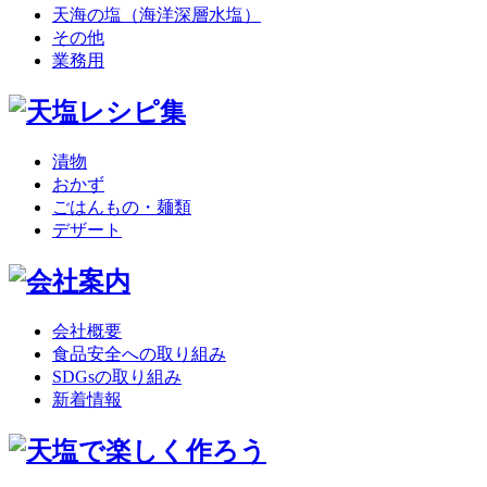
天海の塩（海洋深層水塩）
その他
業務用
漬物
おかず
ごはんもの・麺類
デザート
会社概要
食品安全への取り組み
SDGsの取り組み
新着情報