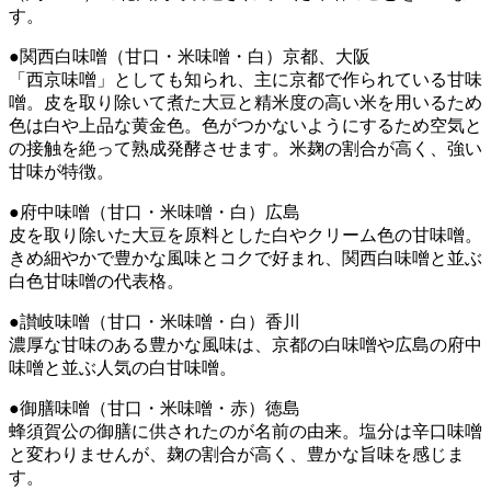
す。
●関西白味噌（甘口・米味噌・白）京都、大阪
「西京味噌」としても知られ、主に京都で作られている甘味
噌。皮を取り除いて煮た大豆と精米度の高い米を用いるため
色は白や上品な黄金色。色がつかないようにするため空気と
の接触を絶って熟成発酵させます。米麹の割合が高く、強い
甘味が特徴。
●府中味噌（甘口・米味噌・白）広島
皮を取り除いた大豆を原料とした白やクリーム色の甘味噌。
きめ細やかで豊かな風味とコクで好まれ、関西白味噌と並ぶ
白色甘味噌の代表格。
●讃岐味噌（甘口・米味噌・白）香川
濃厚な甘味のある豊かな風味は、京都の白味噌や広島の府中
味噌と並ぶ人気の白甘味噌。
●御膳味噌（甘口・米味噌・赤）徳島
蜂須賀公の御膳に供されたのが名前の由来。塩分は辛口味噌
と変わりませんが、麹の割合が高く、豊かな旨味を感じま
す。