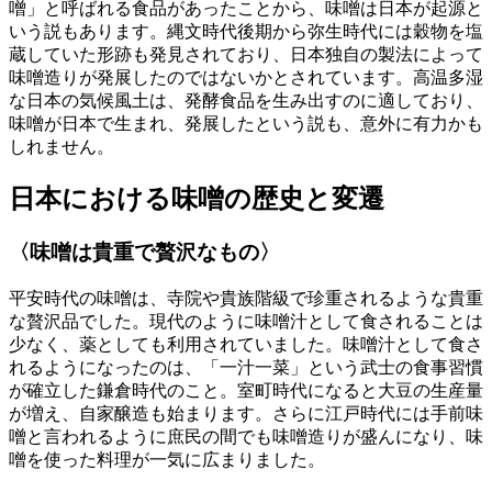
噌」と呼ばれる食品があったことから、味噌は日本が起源と
いう説もあります。縄文時代後期から弥生時代には穀物を塩
蔵していた形跡も発見されており、日本独自の製法によって
味噌造りが発展したのではないかとされています。高温多湿
な日本の気候風土は、発酵食品を生み出すのに適しており、
味噌が日本で生まれ、発展したという説も、意外に有力かも
しれません。
日本における味噌の歴史と変遷
〈味噌は貴重で贅沢なもの〉
平安時代の味噌は、寺院や貴族階級で珍重されるような貴重
な贅沢品でした。現代のように味噌汁として食されることは
少なく、薬としても利用されていました。味噌汁として食さ
れるようになったのは、「一汁一菜」という武士の食事習慣
が確立した鎌倉時代のこと。室町時代になると大豆の生産量
が増え、自家醸造も始まります。さらに江戸時代には手前味
噌と言われるように庶民の間でも味噌造りが盛んになり、味
噌を使った料理が一気に広まりました。