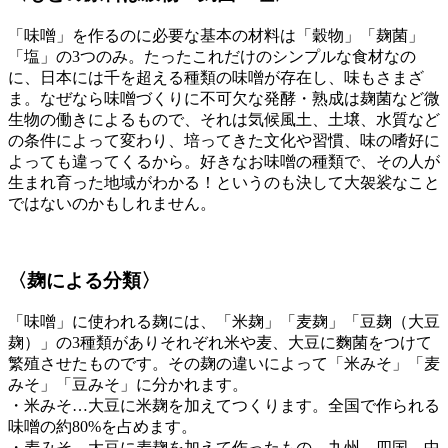
「味噌」を作るのに必要な基本の材料は「穀物」「麹菌」
「塩」の3つのみ。たったこれだけのシンプルな食材なの
に、日本には千を超える種類の味噌が存在し、味もさまざ
ま。なぜなら味噌づくりに不可欠な発酵・熟成は麹菌など微
生物の働きによるもので、それは気候風土、土壌、水質など
の条件によって変わり、培ってきた文化や習慣、味の嗜好に
よっても違ってくるから。好きなお味噌の種類で、その人が
生まれ育った地域がわかる！というのも決して大袈裟なこと
ではないのかもしれません。
〈麹による分類〉
「味噌」に使われる麹には、「米麹」「麦麹」「豆麹（大豆
麹）」の3種類がありそれぞれ米や麦、大豆に麴菌をつけて
繁殖させたものです。その麹の違いによって「米みそ」「麦
みそ」「豆みそ」に分かれます。
・米みそ…大豆に米麹を加えてつくります。全国で作られる
味噌の約80%を占めます。
・麦みそ…大豆に麦麹を加えて作ったもの。九州、四国、中