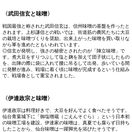
〈武田信玄と味噌〉
戦国最強と称された武田信玄は、信州味噌の基盤を作ったと
されます。上杉謙信との戦いでは、街道筋の農民たちに大豆
の栽培と味噌づくりを奨励。出来上がった味噌を買い取りな
がら軍を進めたともいわれています。
◎信玄が発明し、強さの秘密とされたのが「陣立味噌」で
す。煮大豆をすりつぶして塩と麹を加えて団子状にしたもの
を、出陣の際に袋に入れて腰に吊るして出発。歩いている間
に発酵が進み、戦場に着く頃に味噌が完成するという仕組み
で、戦場食として重宝されました。
〈伊達政宗と味噌〉
伊達政宗は料理好きで、大豆を好んでよく食べたそうです。
仙台青葉城下に「御塩噌蔵（ごえんそぐら）」という日本初
の味噌工場を建設。伊達家の味噌は、真夏でも腐らず日持ち
したことから、仙台味噌は一躍脚光を浴びたそうです。