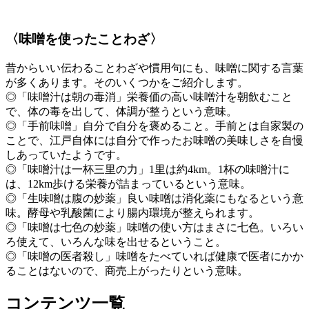
〈味噌を使ったことわざ〉
昔からいい伝わることわざや慣用句にも、味噌に関する言葉
が多くあります。そのいくつかをご紹介します。
◎「味噌汁は朝の毒消」栄養価の高い味噌汁を朝飲むこと
で、体の毒を出して、体調が整うという意味。
◎「手前味噌」自分で自分を褒めること。手前とは自家製の
ことで、江戸自体には自分で作ったお味噌の美味しさを自慢
しあっていたようです。
◎「味噌汁は一杯三里の力」1里は約4km。1杯の味噌汁に
は、12km歩ける栄養が詰まっているという意味。
◎「生味噌は腹の妙薬」良い味噌は消化薬にもなるという意
味。酵母や乳酸菌により腸内環境が整えられます。
◎「味噌は七色の妙薬」味噌の使い方はまさに七色。いろい
ろ使えて、いろんな味を出せるということ。
◎「味噌の医者殺し」味噌をたべていれば健康で医者にかか
ることはないので、商売上がったりという意味。
コンテンツ一覧