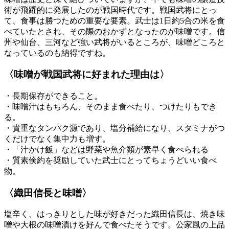
術が飛躍的に発展したのが戦国時代です。戦国武将にとっ
て、食事は勝つための重要な要素。武士は1日約5合の米を食
べていたとされ、その際のおかずとなったのが味噌です。信
州や仙台、三河など強い武将がいるところが、味噌どころと
なっているのも納得ですね。
〈味噌が戦国武将に好まれた理由は〉
・長期保存ができること。
・味噌汁はもちろん、そのまま食べたり、つけたりもでき
る。
・貴重なタンパク源であり、塩分補給になり、スタミナがつ
くだけでなく集中力も増す。
・「汁かけ飯」などは野菜や魚介類が素早く食べられる
・質素倹約を奨励していた武士にとってちょうどいい食べ
物。
〈織田信長と味噌〉
塩辛く、はっきりとした味が好きだった織田信長は、焼き味
噌や大根の味噌漬けを好んで食べたそうです。公家風の上品