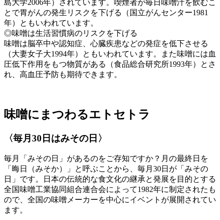
島大学2006年）されています。喫煙者が毎日味噌汁を飲むこ
とで胃がんの発生リスクを下げる（国立がんセンター1981
年）ともいわれています。
◎味噌は生活習慣病のリスクを下げる
味噌は脳卒中や認知症、心臓疾患などの発症を低下させる
（大妻女子大1994年）ともいわれています。また味噌には血
圧低下作用をもつ物質がある（食品総合研究所1993年）とさ
れ、高血圧予防も期待できます。
味噌にまつわるエトセトラ
〈毎月30日はみその日〉
毎月「みその日」があるのをご存知ですか？月の最終日を
「晦日（みそか）」と呼ぶことから、毎月30日が「みその
日」です。日本の伝統的な食文化の継承と発展を目的とする
全国味噌工業協同組合連合会によって1982年に制定されたも
ので、全国の味噌メーカーを中心にイベントが展開されてい
ます。