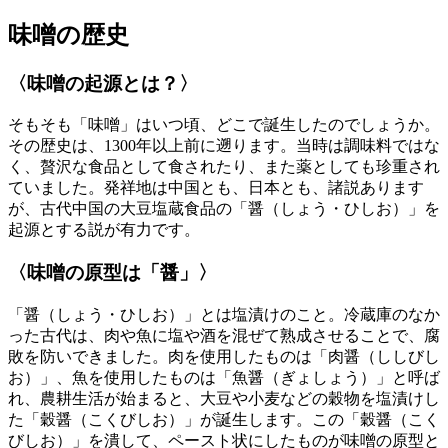
味噌の歴史
〈味噌の起源とは？〉
そもそも「味噌」はいつ頃、どこで誕生したのでしょうか。
その歴史は、1300年以上前に遡ります。当時は調味料ではな
く、贅沢な食品として食されたり、また薬としても珍重され
ていました。発祥地は中国とも、日本とも、諸説あります
が、古代中国の大豆塩蔵食品の「醤（しょう・ひしお）」を
起源とする説が有力です。
〈味噌の原型は「醤」〉
「醤（しょう・ひしお）」とは塩漬けのこと。冷蔵庫のなか
った古代は、肉や魚に塩や酒を混ぜて熟成させることで、腐
敗を防いできました。肉を使用したものは「肉醤（ししびし
お）」、魚を使用したものは「魚醤（ぎょしょう）」と呼ば
れ、農耕生活が始まると、大豆や小麦などの穀物を塩漬けし
た「穀醤（こくびしお）」が誕生します。この「穀醤（こく
びしお）」を潰して、ペースト状にしたものが味噌の原型と