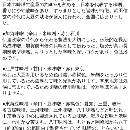
日本の味噌生産量の約40%を占める、日本を代表する味噌。
香りにやや酸味があり、すっきりとした旨味が特徴。武田信
玄の時代に大豆の栽培が盛んに行われ、全国に広まりまし
た。
●加賀味噌（辛口・米味噌・赤）石川
伊達政宗の時代から伝わる製法を大切にした、伝統的な長期
熟成味噌。加賀前田藩の兵糧として伝わった、塩分が高い長
期熟成型味噌。キリッとした辛味と深いコクがあり、色は淡
めです。
●江戸甘味噌（甘口・米味噌・赤）東京
蒸した大豆を用いるため色は濃い赤褐色。米麹をたっぷり使
用しているため濃厚な甘味と光沢があります。関東地方は気
候に恵まれているため味噌の使用頻度は、冷寒地ほど高くあ
りません。
●東海豆味噌（辛口・豆味噌・赤褐色）愛知、三重、岐阜
名古屋味噌、三河味噌、三州味噌、八丁味噌などと呼ばれ、
中京地方を中心に製造されている豆味噌。濃厚な旨味と渋味
に、わずかな苦味も。八丁味噌は、もともと岡崎城から八丁
（約870m）の範囲内で製造されていた味噌のことをいいま