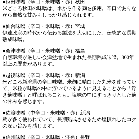
●秋田味噌（辛口・米味噌・赤）秋田
米どころ秋田の味噌は、米から作る麹を多用。辛口でありな
がら自然な甘みもしっかり感じられます。
●仙台味噌（辛口・米味噌・赤）宮城
伊達政宗の時代から伝わる製法を大切にした、伝統的な長期
熟成味噌。
●会津味噌（辛口・米味噌・赤）福島
自然環境が厳しい会津盆地で生まれた長期熟成味噌。300年
以上の歴史があります。
●越後味噌（辛口・米味噌・赤）新潟
米どころ新潟県の辛口味噌。米麹に精白した丸米を使ってい
て、米粒が味噌の中に浮いているように見えることから「浮
き麹味噌」と呼ばれることも。塩味の中にすっきりとした麹
の甘みを感じます。
●佐渡味噌（中辛口・米味噌・赤）新潟
麹が多く使われていて、長期熟成させるため塩慣れしたコク
の深い旨みを感じます。
●信州味噌（辛口・米味噌・淡色）長野