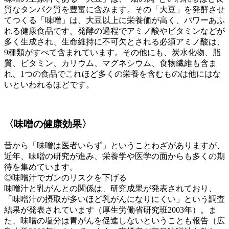
質なタンパク質を豊富に含みます。その「大豆」を発酵させ
てつくる「味噌」は、大豆以上に栄養価が高く、パワーあふ
れる健康食品です。発酵の過程でアミノ酸やビタミンなどが
多く生成され、生命維持に不可欠とされる必須アミノ酸は、
9種類がすべて含まれています。その他にも、炭水化物、脂
質、ビタミン、カリウム、マグネシウム、食物繊維も含ま
れ、1つの食品でこれほど多くの栄養を含むものは他にはな
いといわれるほどです。
〈味噌の健康効果〉
昔から「味噌は医者いらず」ということわざがありますが、
近年、味噌の研究が進み、栄養学や医学の面からも多くの期
待を集めています。
◎味噌汁でガンのリスクを下げる
味噌汁と乳がんとの関係は、研究成果が発表されており、
「味噌汁の摂取が多いほど乳がんになりにくい」という調査
結果が発表されています（厚生労働省研究班2003年）。ま
た、味噌の塩分は胃がんを促進しないということも報告（広