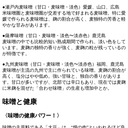
●瀬戸内麦味噌（甘口・麦味噌・淡色）愛媛、山口、広島
米味噌圏と麦味噌圏が交差する地で好まれる麦味噌。特に愛
媛で作られる麦味噌は、麹の割合が高く、麦独特の芳香と軽
やかな甘みがあります。
●薩摩味噌（甘口・麦味噌・淡色〜淡赤色）鹿児島
麦味噌の中でも比較的短い熟成期間で作られ、淡い色をして
います。麦麹の独特の香りが強く、麦麹の粒が残っているの
が特徴です。
●九州麦味噌（甘口・麦味噌・淡色〜淡赤色）福岡、鹿児島
麦味噌が主流の九州で主に作られている味噌。麦麹の割合が
高く、塩分はやや低め。強い甘味と、独自の香りがありま
す。甘口が多いですが、北部では辛口もあり、現在では麦麹
に米麹を混ぜた「合わせ味噌」の生産も増加中とか。
味噌と健康
〈味噌の健康パワー！〉
味噌の主原料である「大豆」は、“畑の肉”といわれるほど良