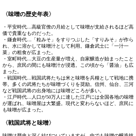
〈味噌の歴史年表〉
・平安時代…高級官僚の月給として味噌が支給されるほど高
価で貴重なものだった。
・鎌倉時代…「粒みそ」をすりつぶした「すりみそ」が作ら
れ、水に溶かして味噌汁として利用。鎌倉武士に「一汁一
菜」の粗食が広まった。
・室町時代…大豆の生産量が増え、自家醸造が始まったこと
から、庶民の間にも味噌汁が浸透。この頃から「醤油」も広
まった。
・戦国時代…戦国武将たちは米と味噌を兵糧として戦地に携
帯。多くの武将たちが味噌づくりを奨励。信州、仙台、三河
など戦国武将の出身地には味噌どころが多い。
・江戸時代…人口が50万人に達した江戸には全国各地の味噌
が運ばれ、味噌屋は大繁盛。現代と変わらないほど、庶民に
も味噌が広まった。
〈戦国武将と味噌〉
味噌は歴史と深く結びついていますが、中でも味噌の醸造技