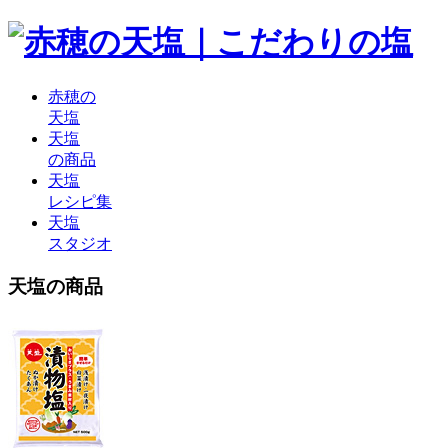
赤穂の
天塩
天塩
の商品
天塩
レシピ集
天塩
スタジオ
天塩の商品