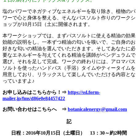
塩のパワーでネガティブなエネルギーを取り除き、植物のパ
ワーで心と身体を整える、そんなバスソルト作りのワークシ
ョップが10月15日（土)に開催されます。
本ワークショップでは、まずバスソルトに使える精油の効果
効能の説明をし、一本ずつ精油の匂いを嗅いで、ご自身のお
好きな匂いの精油を選んでいただきます。そしてあなたに必
要なエネルギーを与えてくれる精油を講師がペンデュラムで
選び、それを足して完成。ワークの終わりには、アロマバス
ソルトを使ったハンドバス（手浴）タイムやティータイムを
用意しており、リラックスして楽しんでいただける内容とな
っていますよ♪
お申し込みはこちらから！⇒
https://ssl.form-
mailer.jp/fms/d86e0e84457422
お問い合わせはこちらへ ⇒
botanicalenergy@gmail.com
記
日程：2016年10月15日（土曜日） 13：30～約2時間