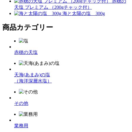
赤穂の
天塩 プレミアム （200gチャック付）
海と太陽の塩 300g
商品カテゴリー
赤穂の天塩
天海(あまみ)の塩
（海洋深層水塩）
その他
業務用