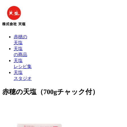
赤穂の
天塩
天塩
の商品
天塩
レシピ集
天塩
スタジオ
赤穂の天塩（700gチャック付）