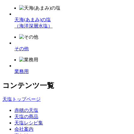
天海(あまみ)の塩
（海洋深層水塩）
その他
業務用
コンテンツ一覧
天塩トップページ
赤穂の天塩
天塩の商品
天塩レシピ集
会社案内