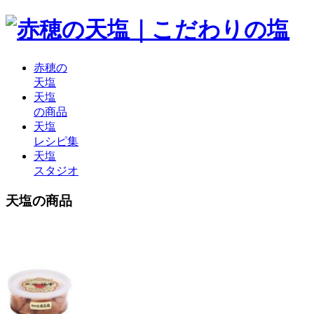
赤穂の
天塩
天塩
の商品
天塩
レシピ集
天塩
スタジオ
天塩の商品