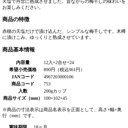
天塩で丹念に熟成させました。昔ながらの梅干しの味わいを
お楽しみください。
商品の特徴
赤穂の天塩だけで漬け込んだ、シンプルな梅干しです。木樽
に漬けこみ、ゆっくりと熟成させています。
商品基本情報
内容量
12入×2合せ=24
希望小売価格
890円（税込961円）
JANコード
4967203000106
商品コード
753
入数
200gカップ
商品サイズ（mm）
100×102×45
※商品の寸法表示は商品名表示を正面として、高さ×幅×奥
行（mm）です。
賞味期限
18ヶ月