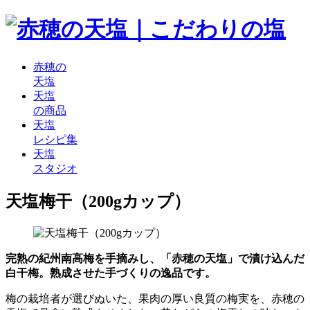
赤穂の
天塩
天塩
の商品
天塩
レシピ集
天塩
スタジオ
天塩梅干（200gカップ）
完熟の紀州南高梅を手摘みし、「赤穂の天塩」で漬け込んだ
白干梅。熟成させた手づくりの逸品です。
梅の栽培者が選びぬいた、果肉の厚い良質の梅実を、赤穂の