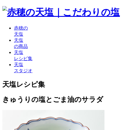
赤穂の
天塩
天塩
の商品
天塩
レシピ集
天塩
スタジオ
天塩レシピ集
きゅうりの塩とごま油のサラダ