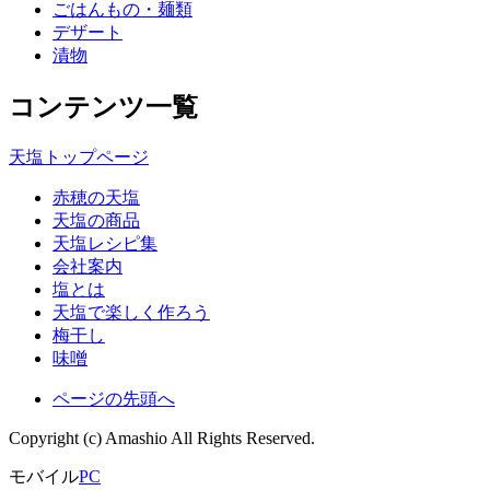
ごはんもの・麺類
デザート
漬物
コンテンツ一覧
天塩トップページ
赤穂の天塩
天塩の商品
天塩レシピ集
会社案内
塩とは
天塩で楽しく作ろう
梅干し
味噌
ページの先頭へ
Copyright (c) Amashio All Rights Reserved.
モバイル
PC