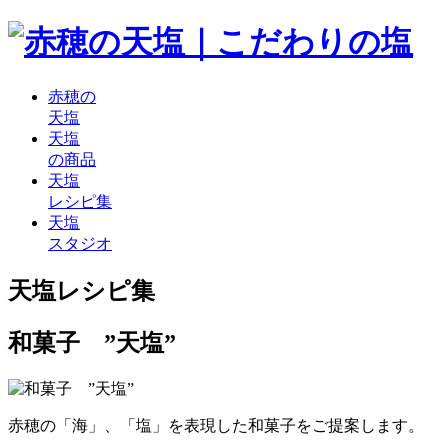
赤穂の
天塩
天塩
の商品
天塩
レシピ集
天塩
スタジオ
天塩レシピ集
和菓子 ”天塩”
赤穂の「海」、「塩」を表現した和菓子をご提案します。