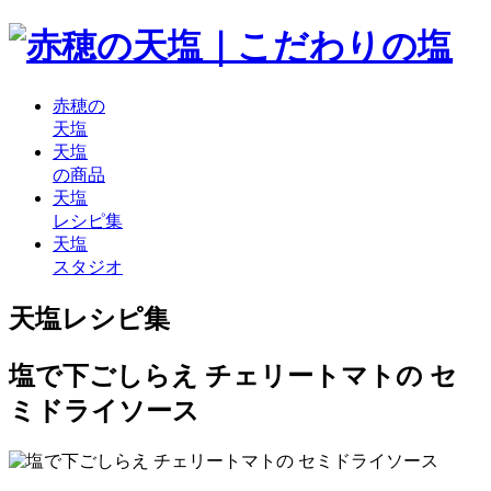
赤穂の
天塩
天塩
の商品
天塩
レシピ集
天塩
スタジオ
天塩レシピ集
塩で下ごしらえ チェリートマトの セ
ミドライソース