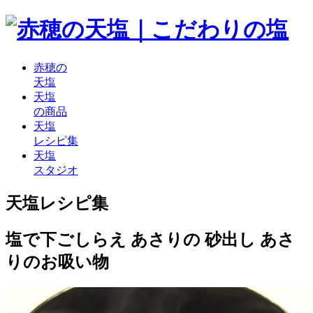
赤穂の
天塩
天塩
の商品
天塩
レシピ集
天塩
スタジオ
天塩レシピ集
塩で下ごしらえ あさりの 砂出し あさ
りのお吸い物