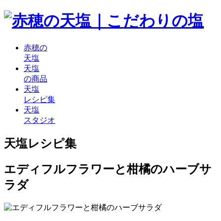
赤穂の
天塩
天塩
の商品
天塩
レシピ集
天塩
スタジオ
天塩レシピ集
エディフルフラワーと柑橘のハーブサ
ラダ