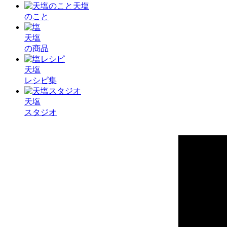
天塩
のこと
天塩
の商品
天塩
レシピ集
天塩
スタジオ