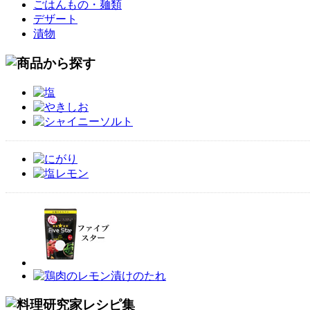
ごはんもの・麺類
デザート
漬物