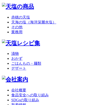
赤穂の天塩
天海の塩（海洋深層水塩）
その他
業務用
漬物
おかず
ごはんもの・麺類
デザート
会社概要
食品安全への取り組み
SDGsの取り組み
新着情報