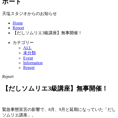
ポート
天塩スタジオからのお知らせ
Home
Report
【だしソムリエ3級講座】無事開催！
カテゴリー
ALL
未分類
Event
Information
Report
Report
【だしソムリエ3級講座】無事開催！
緊急事態宣言の影響で、8月、9月と延期になっていた「だし
ソムリエ講座」。