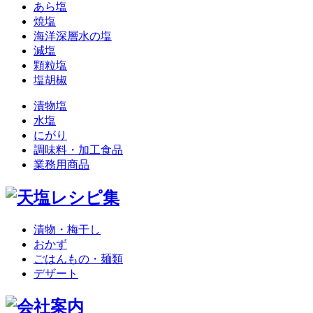
あら塩
焼塩
海洋深層水の塩
減塩
顆粒塩
塩胡椒
漬物塩
水塩
にがり
調味料・加工食品
業務用商品
漬物・梅干し
おかず
ごはんもの・麺類
デザート