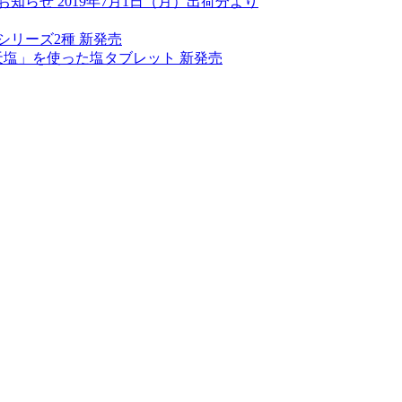
らせ 2019年7月1日（月）出荷分より
リーズ2種 新発売
天塩」を使った塩タブレット 新発売