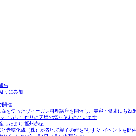
報告
祭りに参加
で開催
り豆腐を使ったヴィーガン料理講座を開催し、美容・健康にも効
コシヒカリ）作りに天塩の塩が使われています
を産したまち 播州赤穂
天塩と赤穂化成（株）が各地で親子の絆を"むすぶ"イベントを開