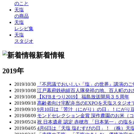
のこと
天塩
の商品
天塩
レシピ集
天塩
スタジオ
新着情報
2019年
2019/10/30
『不思議でおいしい「塩」の世界』講演のご
2019/10/08
江戸幕府鉄砲組百人隊発祥の地、百人町のお
2019/10/08
【KFBまつり2019】 福島放送開局３５周年
2019/09/18
高齢者向け宅配弁当のEXPOを天塩スタジオ
2019/09/10
9月10日は「苦汁（にがり）の日」！にが
2019/08/09
モンドセレクション金賞 深作農園のお米（
2019/05/24
祝 日本遺産 認定 赤穂市 「日本第一」の塩
2019/04/05
4月6日は「天塩 塩むすびの日」！ （株）