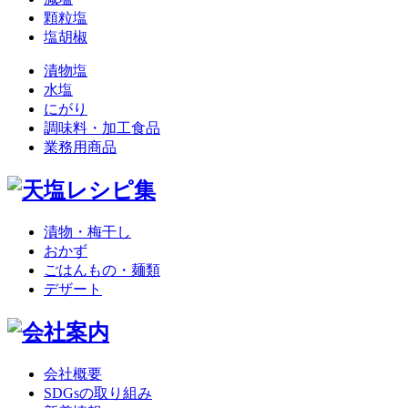
顆粒塩
塩胡椒
漬物塩
水塩
にがり
調味料・加工食品
業務用商品
漬物・梅干し
おかず
ごはんもの・麺類
デザート
会社概要
SDGsの取り組み