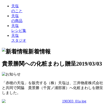
天塩
のこと
天塩
の商品
天塩
レシピ集
天塩
スタジオ
新着情報
貴景勝関への化粧まわし贈呈
2019/03/03
「赤穂の天塩」を販売する（株）天塩は、三井物産株式会社
と共同で関脇 貴景勝（千賀ノ浦部屋）へ化粧まわしを贈呈
しました。