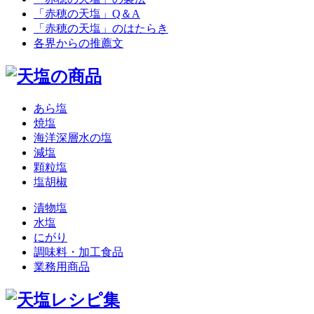
「赤穂の天塩」Q＆A
「赤穂の天塩」のはたらき
各界からの推薦文
あら塩
焼塩
海洋深層水の塩
減塩
顆粒塩
塩胡椒
漬物塩
水塩
にがり
調味料・加工食品
業務用商品