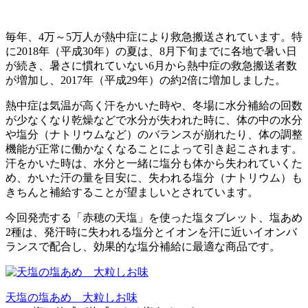
毎年、4万～5万人が熱中症により救急搬送されています。特
に2018年（平成30年）の夏は、8月下旬までに各地で暑い日
が続き、暑さに慣れていない6月から熱中症の救急搬送者数
が増加し、2017年（平成29年）の約2倍に増加しました。
熱中症は気温が高く汗をかいた時や、冬場に水分補給の回数
が少なくなり乾燥などで水分が失われた時に、体の中の水分
や塩分（ナトリウムなど）のバランスが崩れたり、体の調整
機能が正常に働かなくなることによって引き起こされます。
汗をかいた時は、水分と一緒に塩分も体から失われていくた
め、かいた汗の量を目安に、失われる塩分（ナトリウム）も
きちんと補給することが望ましいとされています。
今回発売する「赤穂の天塩」を使った塩タブレット、塩あめ
2種は、発汗時に失われる塩分とイオンを汗に近いイオンバ
ランスで配合し、効果的な塩分補給に最適な商品です。
天塩の塩あめ 大粒しお味