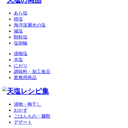
あら塩
焼塩
海洋深層水の塩
減塩
顆粒塩
塩胡椒
漬物塩
水塩
にがり
調味料・加工食品
業務用商品
漬物・梅干し
おかず
ごはんもの・麺類
デザート