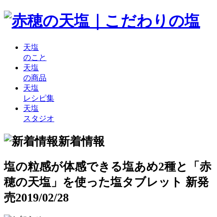
天塩
のこと
天塩
の商品
天塩
レシピ集
天塩
スタジオ
新着情報
塩の粒感が体感できる塩あめ2種と「赤
穂の天塩」を使った塩タブレット 新発
売
2019/02/28