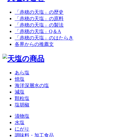
「赤穂の天塩」の歴史
「赤穂の天塩」の原料
「赤穂の天塩」の製法
「赤穂の天塩」Q＆A
「赤穂の天塩」のはたらき
各界からの推薦文
あら塩
焼塩
海洋深層水の塩
減塩
顆粒塩
塩胡椒
漬物塩
水塩
にがり
調味料・加工食品