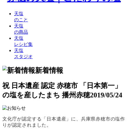
天塩
のこと
天塩
の商品
天塩
レシピ集
天塩
スタジオ
新着情報
祝 日本遺産 認定 赤穂市 「日本第一」
の塩を産したまち 播州赤穂
2019/05/24
文化庁が認定する「日本遺産」に、兵庫県赤穂市の塩作
りが認定されました。