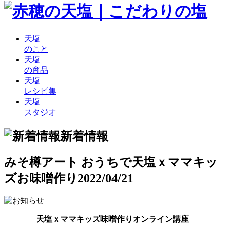
天塩
のこと
天塩
の商品
天塩
レシピ集
天塩
スタジオ
新着情報
みそ樽アート おうちで天塩ｘママキッ
ズお味噌作り
2022/04/21
天塩ｘママキッズ味噌作りオンライン講座