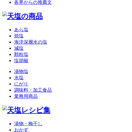
各界からの推薦文
あら塩
焼塩
海洋深層水の塩
減塩
顆粒塩
塩胡椒
漬物塩
水塩
にがり
調味料・加工食品
業務用商品
漬物・梅干し
おかず