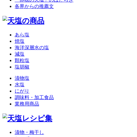
各界からの推薦文
あら塩
焼塩
海洋深層水の塩
減塩
顆粒塩
塩胡椒
漬物塩
水塩
にがり
調味料・加工食品
業務用商品
漬物・梅干し