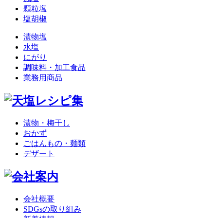
顆粒塩
塩胡椒
漬物塩
水塩
にがり
調味料・加工食品
業務用商品
漬物・梅干し
おかず
ごはんもの・麺類
デザート
会社概要
SDGsの取り組み