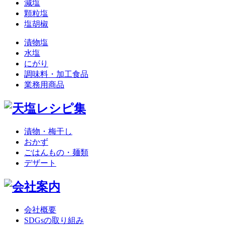
減塩
顆粒塩
塩胡椒
漬物塩
水塩
にがり
調味料・加工食品
業務用商品
漬物・梅干し
おかず
ごはんもの・麺類
デザート
会社概要
SDGsの取り組み